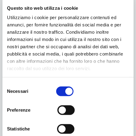
ingresso
gratuito
e
iscrizione obbligatoria
, per
Questo sito web utilizza i cookie
garantire una migliore organizzazione e fruizione
Utilizziamo i cookie per personalizzare contenuti ed
dell’evento.
annunci, per fornire funzionalità dei social media e per
analizzare il nostro traffico. Condividiamo inoltre
Ecco il calendario completo degli
informazioni sul modo in cui utilizza il nostro sito con i
appuntamenti:
nostri partner che si occupano di analisi dei dati web,
pubblicità e social media, i quali potrebbero combinarle
Sabato 28 febbraio, ore 17.00 – I
con altre informazioni che ha fornito loro o che hanno
Macchiaioli. Fattori, Lega, Signorini
raccolto dal suo utilizzo dei loro servizi.
Sabato 14 marzo, ore 17.00 – La Divina
Marchesa, regina della moda
Selezione
Sabato 18 febbraio, ore 17.00 – Street art,
Necessari
del
Bansky e gli altri
consenso
Informazioni utili
Preferenze
Ingresso gratuito
con
iscrizione
Statistiche
obbligatoria
per ogni singolo incontro.