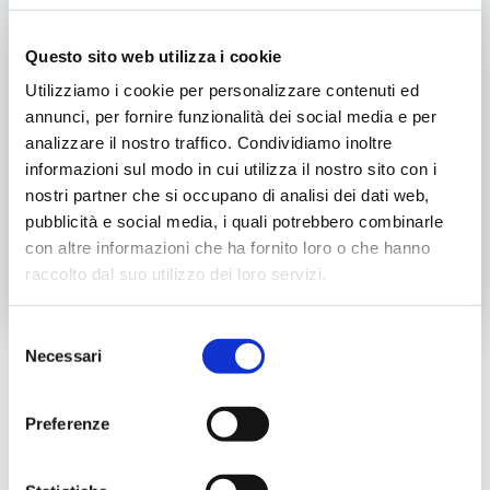
Questo sito web utilizza i cookie
Utilizziamo i cookie per personalizzare contenuti ed
Teatro
annunci, per fornire funzionalità dei social media e per
05/05/2025
analizzare il nostro traffico. Condividiamo inoltre
informazioni sul modo in cui utilizza il nostro sito con i
A denti stretti
nostri partner che si occupano di analisi dei dati web,
pubblicità e social media, i quali potrebbero combinarle
Sabato 10 maggio alle ore 21 presso il centro parrocchiale
Don Bosco (SS. Redentore) di […]
con altre informazioni che ha fornito loro o che hanno
raccolto dal suo utilizzo dei loro servizi.
Leggi l'articolo completo
Selezione
Necessari
Cer
del
consenso
Preferenze
Categorie
Cinema