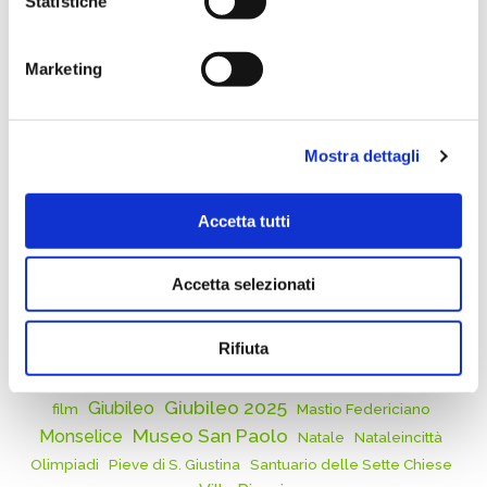
Statistiche
Evento
Fede
Mostra d'arte
Marketing
Natale
Proiezione
Rassegna letteraria
Mostra dettagli
rievocazione storica
Senza categoria
Accetta tutti
Sport
Teatro
Accetta selezionati
Visita guidata
Biblioteca San Biagio di Monselice
Rifiuta
Alpini
Concerto
Cinema
Chiesa di Monticelli
Fiammaolimpica
Giubileo 2025
Giubileo
film
Mastio Federiciano
Museo San Paolo
Monselice
Natale
Nataleincittà
Olimpiadi
Pieve di S. Giustina
Santuario delle Sette Chiese