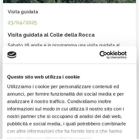
Visita guidata
23/04/2025
Visita guidata al Colle della Rocca
Sabato 26 aprile è in programma una visita guidata al
percorso naturalistico-archeologico del Colle della […]
Leggi l'articolo completo
Questo sito web utilizza i cookie
Cer
Utilizziamo i cookie per personalizzare contenuti ed
annunci, per fornire funzionalità dei social media e per
analizzare il nostro traffico. Condividiamo inoltre
Categorie
informazioni sul modo in cui utilizza il nostro sito con i
Cinema
nostri partner che si occupano di analisi dei dati web,
Evento
pubblicità e social media, i quali potrebbero combinarle
con altre informazioni che ha fornito loro o che hanno
Fede
raccolto dal suo utilizzo dei loro servizi.