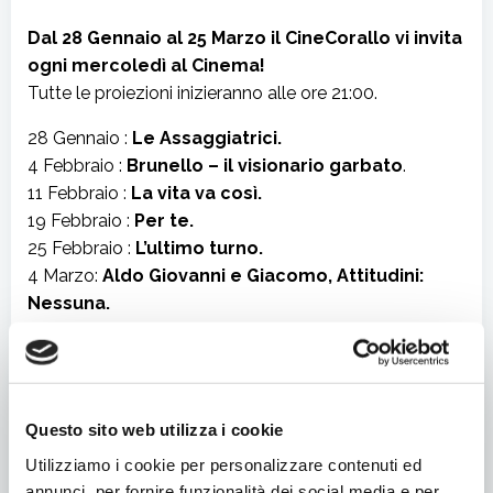
Dal 28 Gennaio al 25 Marzo il CineCorallo vi invita
ogni mercoledì al Cinema!
Tutte le proiezioni inizieranno alle ore 21:00.
28 Gennaio :
Le Assaggiatrici.
4 Febbraio :
Brunello – il visionario garbato
.
11 Febbraio :
La vita va così.
19 Febbraio :
Per te.
25 Febbraio :
L’ultimo turno.
4 Marzo:
Aldo Giovanni e Giacomo, Attitudini:
Nessuna.
11 Marzo:
The Life of Chuck.
Per la rassegna Mondovisioni
sono presentati
documentari su attualità, diritti umani e
Questo sito web utilizza i cookie
informazione, selezionati dai maggiori festival.
Utilizziamo i cookie per personalizzare contenuti ed
18 Marzo:
The Life that Remains
(V.O.S)
annunci, per fornire funzionalità dei social media e per