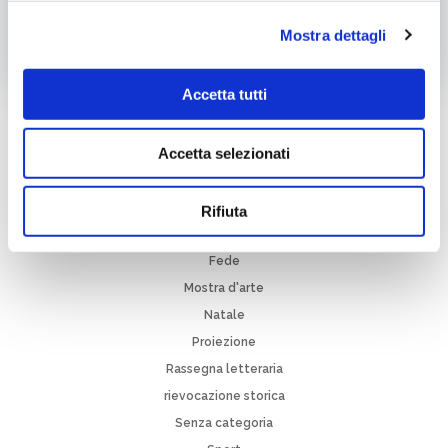
Cinema
Monselice
Tag:
Mostra dettagli
Post
Post
Articolo precedente
Articolo successivo
Accetta tutti
navigation
navigation
Cer
Accetta selezionati
Categorie
Cinema
Rifiuta
Evento
Fede
Mostra d'arte
Natale
Proiezione
Rassegna letteraria
rievocazione storica
Senza categoria