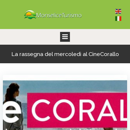
Vai
al
contenuto
La rassegna del mercoledì al CineCorallo