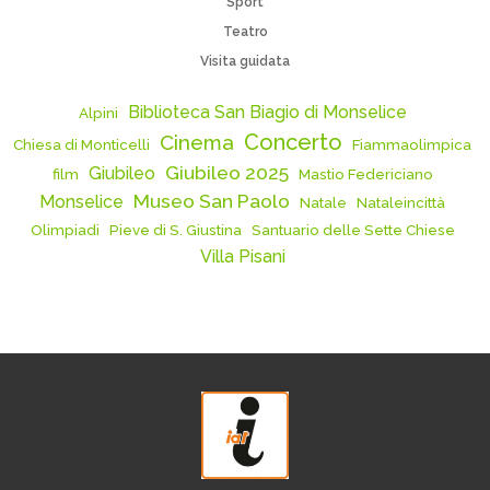
Sport
Teatro
Visita guidata
Biblioteca San Biagio di Monselice
Alpini
Concerto
Cinema
Chiesa di Monticelli
Fiammaolimpica
Giubileo 2025
Giubileo
film
Mastio Federiciano
Museo San Paolo
Monselice
Natale
Nataleincittà
Olimpiadi
Pieve di S. Giustina
Santuario delle Sette Chiese
Villa Pisani