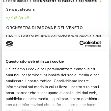
Senza categoria
17/06/2026
ORCHESTRA DI PADOVA E DEL VENETO
DANCES L’estate musicale dell’orchestra di Padova e del
Veneto. Giovedì 9 luglio 2026 alle ore […]
Leggi l'articolo completo
Questo sito web utilizza i cookie
Cer
Utilizziamo i cookie per personalizzare contenuti ed
annunci, per fornire funzionalità dei social media e per
analizzare il nostro traffico. Condividiamo inoltre
Categorie
informazioni sul modo in cui utilizza il nostro sito con i
Cinema
nostri partner che si occupano di analisi dei dati web,
Evento
pubblicità e social media, i quali potrebbero combinarle
con altre informazioni che ha fornito loro o che hanno
Fede
raccolto dal suo utilizzo dei loro servizi.