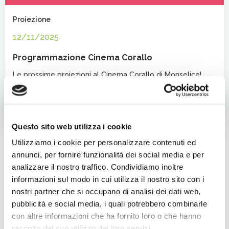
Proiezione
12/11/2025
Programmazione Cinema Corallo
Le prossime proiezioni al Cinema Corallo di Monselice!
Venerdì 19 Dicembre 2025:C’era una volta mia […]
Leggi l'articolo completo
Questo sito web utilizza i cookie
Cer
Utilizziamo i cookie per personalizzare contenuti ed
annunci, per fornire funzionalità dei social media e per
analizzare il nostro traffico. Condividiamo inoltre
Categorie
informazioni sul modo in cui utilizza il nostro sito con i
Cinema
nostri partner che si occupano di analisi dei dati web,
Evento
pubblicità e social media, i quali potrebbero combinarle
con altre informazioni che ha fornito loro o che hanno
Fede
raccolto dal suo utilizzo dei loro servizi.